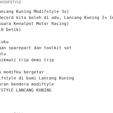
MODIFSTYLE
ancang Kuning Modifstyle 3x)

Record kita boleh di adu, Lancang Kuning Is I
Suara Kenalpot Motor Racing)

0 Detik)

uku

gan sparepart dan toolkit set

lu

nikmati trip demi trip 

 modifku bergetar

ifstyle di bumi Lancang Kuning

aran bendera modiftyle

STYLE LANCANG KUNING
