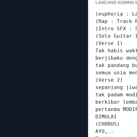
LANCANG KUNING 
(euphoria : L
(Rap : Track 
(Intro SFX : 
(Solo Guitar 1
(Verse 1)

Tak habis wakt
berjibaku den
tak pandang bu
semua usia me
(Verse 2)

sepanjang jiwa
tak padam mod
berkibar lemb
pertanda MODIF
DIMULAI

(CHORUS)

AYO,..
