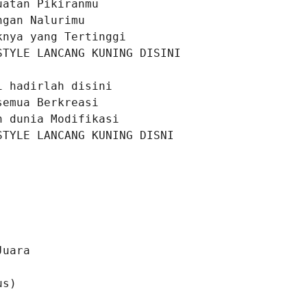
atan Pikiranmu

gan Nalurimu

nya yang Tertinggi

STYLE LANCANG KUNING DISINI

 hadirlah disini

emua Berkreasi

 dunia Modifikasi

STYLE LANCANG KUNING DISNI

uara

us)