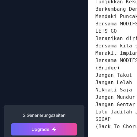
Tunjukkan Keku
Berkembang Den
Mendaki Puncak
Bersama MODIF
LETS GO

Beranikan diri
Bersama kita s
Merakit impian
Bersama MODIF
(Bridge)

Jangan Takut

Jangan Lelah

Nikmati Saja

Jangan Mundur

Jangan Gentar

Lalu Jadilah J
2
Generierungszeiten
SODAP

(Back To Chor
Upgrade