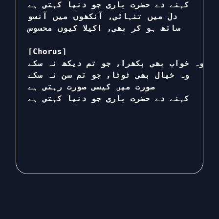
کہنے دے حضرت باری جو دنیا کہتی ہے

دل میں تنہائی, آنکھوں میں آنسو

ساتھ ہو کر بھی, اکیلا کیوں محسوس

[Chorus]

وہ خواب بھی بکھرا, جو تم دیکھ نہ سکے

وہ خیال بھی ٹوٹا, جو تم سن نہ سکے

صورت میں کیسی صورت رہتی ہے

کہنے دے حضرت باری جو دنیا کہتی ہے