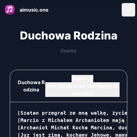
aimusic.one
Ope
Duchowa Rodzina
Country
Kopieren
Duchowa R
Zum Generieren von Songs ve
odzina
rwendet
[Szatan przegrał ze mną walkę, życie mo
[Marcin z Michałem Archaniołem mają życ
[Archanioł Michał Kocha Marcina, duchow
[Juz jest zima, kochamy Jehowę, mamy um