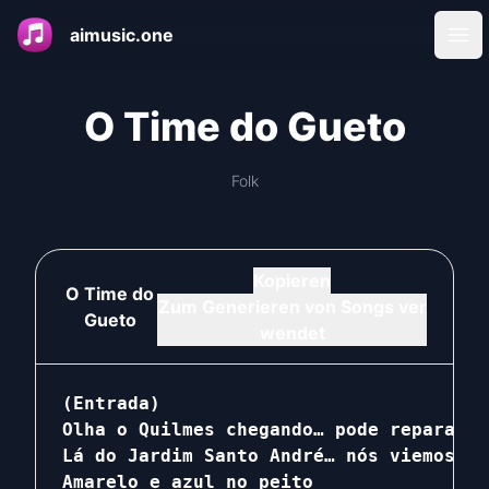
aimusic.one
Ope
O Time do Gueto
Folk
Kopieren
O Time do
Zum Generieren von Songs ver
Gueto
wendet
(Entrada)

Olha o Quilmes chegando… pode reparar

Lá do Jardim Santo André… nós viemos pr
Amarelo e azul no peito
