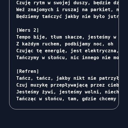
Czuję rytm w swojej duszy, będzie dzika 
Weź znajomych i ruszaj na parkiet, niec
Będziemy tańczyć jakby nie było jutra, 
[Wers 2]

Tempo bije, tłum skacze, jesteśmy w swo
Z każdym ruchem, podbijamy noc, oh

Czując tę energię, jest elektryczna, ma
Tańczymy w słońcu, nic innego nie może 
[Refren]

Tańcz, tańcz, jakby nikt nie patrzył, ł
Czuj muzykę przepływającą przez ciebie,
Jesteśmy żywi, jesteśmy wolni, niech ry
Tańcząc w słońcu, tam, gdzie chcemy być