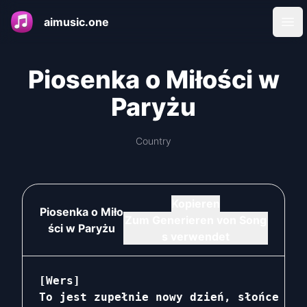
aimusic.one
Ope
Piosenka o Miłości w
Paryżu
Country
Kopieren
Piosenka o Miło
Zum Generieren von Song
ści w Paryżu
s verwendet
[Wers]

To jest zupełnie nowy dzień, słońce świ