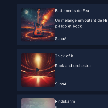
Battements de Feu
Un mélange envoûtant de Hi
p-Hop et Rock
SunoAI
Thick of it
Rock and orchestral
SunoAI
Rindukanm
u