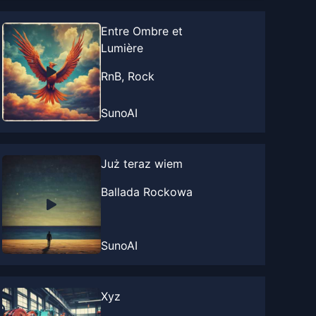
Entre Ombre et
Lumière
RnB, Rock
SunoAI
Już teraz wiem
Ballada Rockowa
SunoAI
Xyz