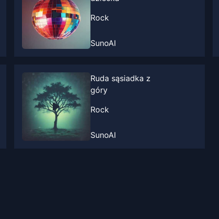
Rock
SunoAI
Ruda sąsiadka z
góry
Rock
SunoAI