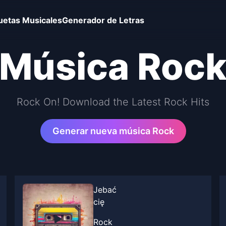
uetas Musicales
Generador de Letras
Música Roc
Rock On! Download the Latest Rock Hits
Generar nueva música Rock
Jebać
cię
Rock