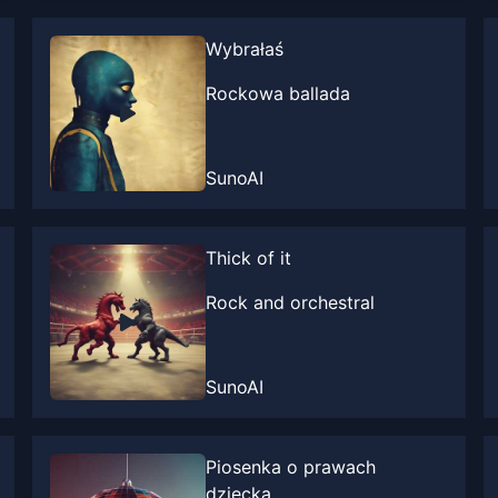
Wybrałaś
Rockowa ballada
SunoAI
Thick of it
Rock and orchestral
SunoAI
Piosenka o prawach
dziecka