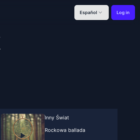
Español
Log in
k
Inny Świat
Rockowa ballada