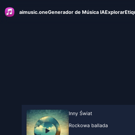
aimusic.one
Generador de Música IA
Explorar
Etiq
Inny Świat
Rockowa ballada