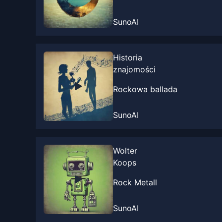
SunoAI
Historia
znajomości
Rockowa ballada
SunoAI
Wolter
Koops
Rock Metall
SunoAI