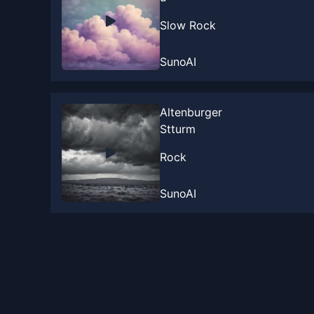
Slow Rock
SunoAI
Altenburger
Stturm
Rock
SunoAI