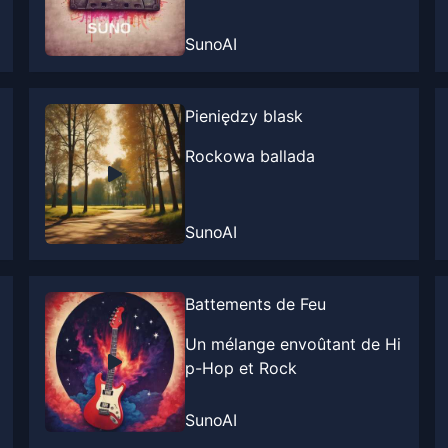
SunoAI
Pieniędzy blask
Rockowa ballada
SunoAI
Battements de Feu
Un mélange envoûtant de Hi
p-Hop et Rock
SunoAI