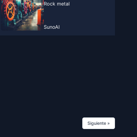
Rock metal
SunoAI
Siguiente
»