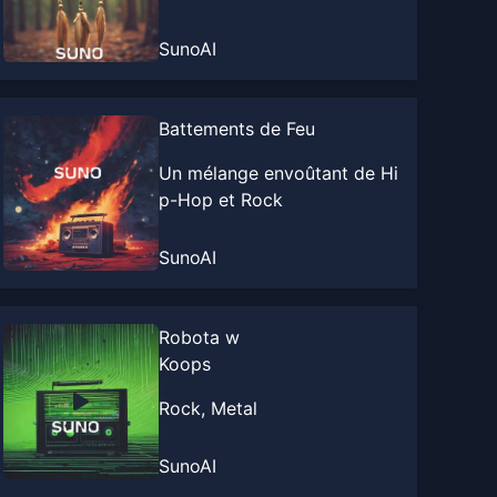
SunoAI
Battements de Feu
Un mélange envoûtant de Hi
p-Hop et Rock
SunoAI
Robota w
Koops
Rock, Metal
SunoAI