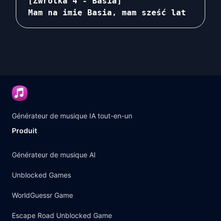
[Zwrotka 4 - Basia]

Mam na imię Basia, mam sześć lat

Urodziłam się we wrześniu, jestem najmł
Chodzę do zerówki w szkole podstawowej,
[Refren]

Rodzina Klimas, siostry i brat, tak bar
Siostry są bardzo lubiane, popularne i 
Spędzają czas razem, nic tak nie cieszy

Taniec w słońcu, tam gdzie chcą być
Générateur de musique IA tout-en-un
Produit
Générateur de musique AI
Unblocked Games
WorldGuessr Game
Escape Road Unblocked Game