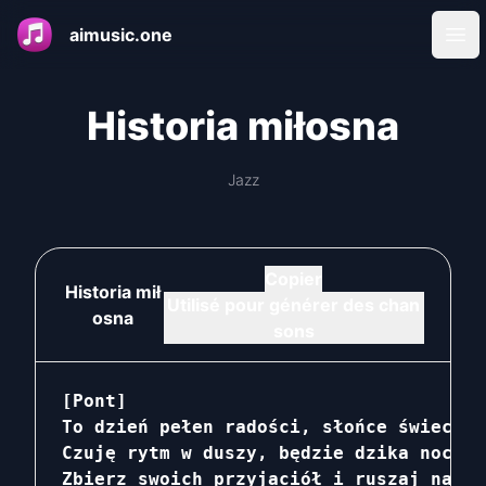
aimusic.one
Ope
Historia miłosna
Jazz
Copier
Historia mił
Utilisé pour générer des chan
osna
sons
[Pont]

To dzień pełen radości, słońce świeci ja
Czuję rytm w duszy, będzie dzika noc

Zbierz swoich przyjaciół i ruszaj na pa