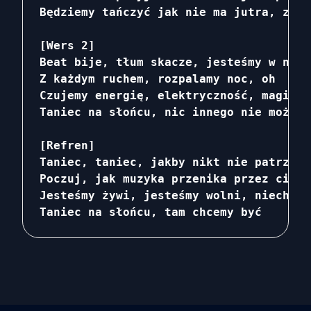
Będziemy tańczyć jak nie ma jutra, zagu
[Wers 2]

Beat bije, tłum skacze, jesteśmy w nasz
Z każdym ruchem, rozpalamy noc, oh

Czujemy energię, elektryczność, magia w
Taniec na słońcu, nic innego nie może s
[Refren]

Taniec, taniec, jakby nikt nie patrzył,
Poczuj, jak muzyka przenika przez ciebi
Jesteśmy żywi, jesteśmy wolni, niech ry
Taniec na słońcu, tam chcemy być