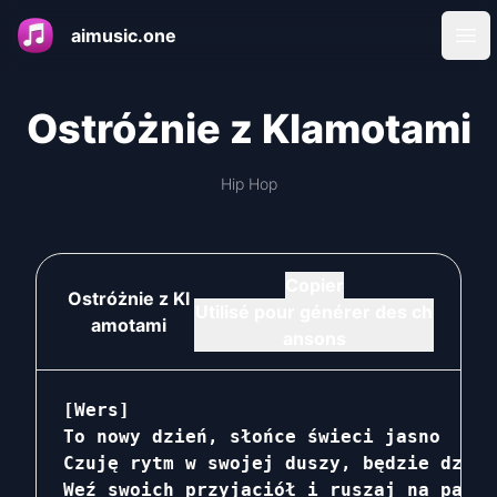
aimusic.one
Ope
Ostróżnie z Klamotami
Hip Hop
Copier
Ostróżnie z Kl
Utilisé pour générer des ch
amotami
ansons
[Wers]

To nowy dzień, słońce świeci jasno

Czuję rytm w swojej duszy, będzie dzika 
Weź swoich przyjaciół i ruszaj na parki