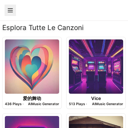
Esplora Tutte Le Canzoni
爱的舞动
Vice
436
Plays ·
AIMusic Generator
513
Plays ·
AIMusic Generator