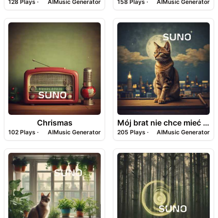
128
Plays ·
AIMusic Generator
158
Plays ·
AIMusic Generator
Chrismas
Mój brat nie chce mieć kota
102
Plays ·
AIMusic Generator
205
Plays ·
AIMusic Generator