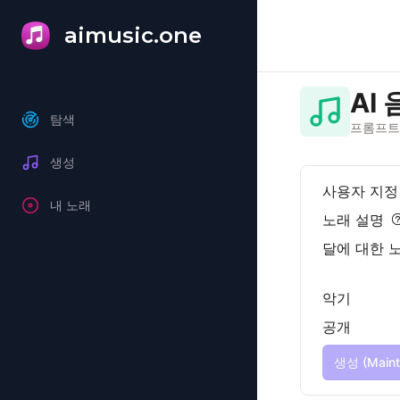
aimusic.one
AI
탐색
프롬프트
생성
사용자 지정
내 노래
노래 설명
악기
공개
생성 (Maint