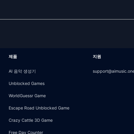
u

.

erchè,

na

제품
지원
are

AI 음악 생성기
support@aimusic.on
,

cielo

Unblocked Games
WorldGuessr Game
Escape Road Unblocked Game
oi blu,

Crazy Cattle 3D Game
iù,

elice

Free Day Counter