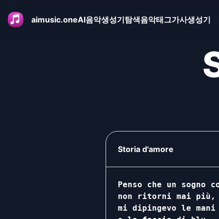
aimusic.one
AI음악생성기
탐색
음악태그
가사생성기
Storia d'amore
Penso che un sogno co
non ritorni mai più,

mi dipingevo le mani
