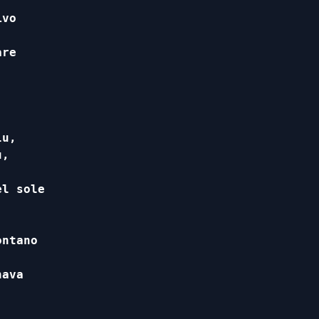
vo

re

u,

,

l sole

ntano

ava
