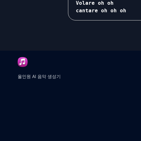
Volare oh oh

cantare oh oh oh

nel blu dipinto di bl
felice di stare lassù
Ma tutti i sogni

nell'alba svaniscon p
quando tramonta la lu
li porta con se,

ma io continuo a sogn
올인원 AI 음악 생성기
negl'occhi tuoi belli
che sono blu come un 
trapunto di stelle.

Volare oh oh

cantare oh oh oh,

nel blu degl'occhi tu
felice di stare qua g
e continuo a volare f