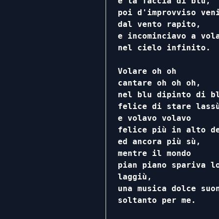
e la faccia di blu,

poi d'improvviso veni
dal vento rapito,

e incominciavo a vola
nel cielo infinito.

Volare oh oh

cantare oh oh oh,

nel blu dipinto di bl
felice di stare lassù
e volavo volavo

felice più in alto de
ed ancora più sù,

mentre il mondo

pian piano spariva lo
laggiù,

una musica dolce suon
soltanto per me. 
