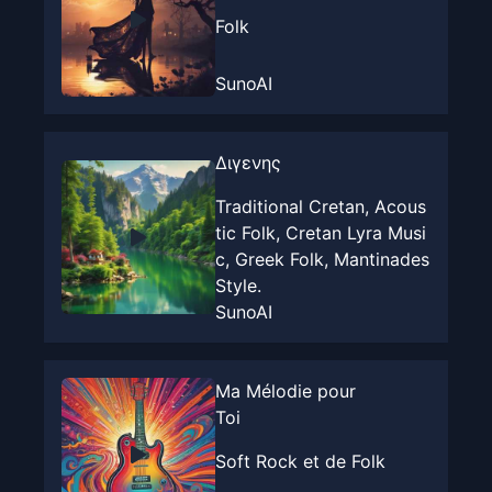
Folk
SunoAI
Διγενης
Traditional Cretan, Acous
tic Folk, Cretan Lyra Musi
c, Greek Folk, Mantinades
Style.
SunoAI
Ma Mélodie pour
Toi
Soft Rock et de Folk