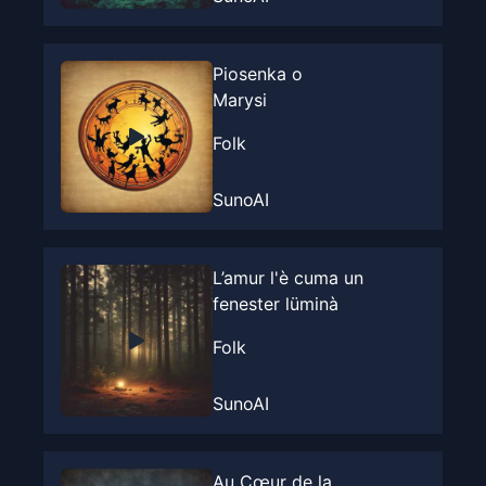
Piosenka o
Marysi
Folk
SunoAI
L’amur l'è cuma un
fenester lüminà
Folk
SunoAI
Au Cœur de la