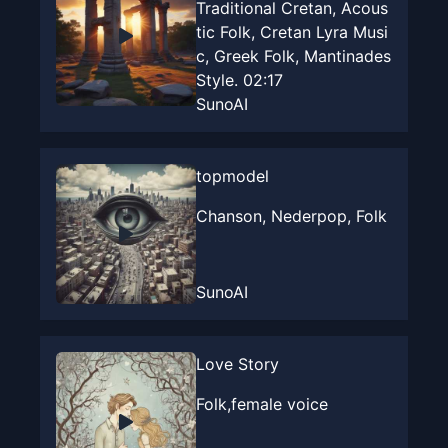
Traditional Cretan, Acous
tic Folk, Cretan Lyra Musi
c, Greek Folk, Mantinades
Style. 02:17
SunoAI
topmodel
Chanson, Nederpop, Folk
SunoAI
Love Story
Folk,female voice