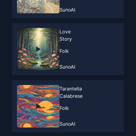
SunoAI
Love
Story
Folk
SunoAI
Tarantella
Calabrese
Folk
SunoAI