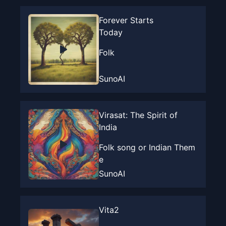
Forever Starts
Today
Folk
SunoAI
Virasat: The Spirit of
India
Folk song or Indian Them
e
SunoAI
Vita2