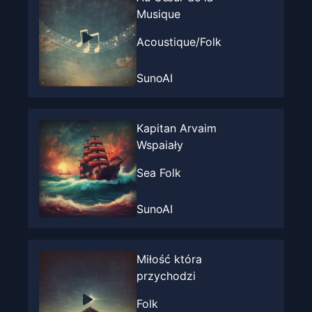
Musique
Acoustique/Folk
SunoAI
Kapitan Arvaim
Wspaiały
Sea Folk
SunoAI
Miłość która
przychodzi
Folk