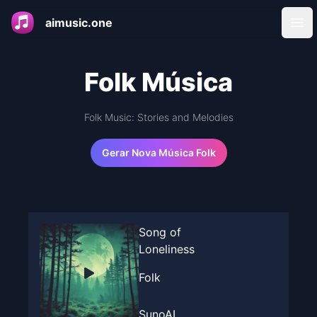
aimusic.one
Ope
Folk Música
Folk Music: Stories and Melodies
Gerar Nova Música Folk
Song of
Loneliness
Folk
SunoAI