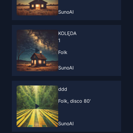
SunoAI
KOLĘDA
1
Folk
SunoAI
ddd
Folk, disco 80'
SunoAI