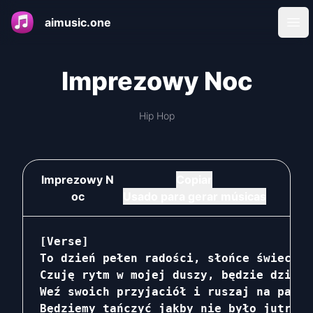
aimusic.one
Ope
Imprezowy Noc
Hip Hop
Imprezowy N
Copiar
oc
Usado para gerar músicas
[Verse]

To dzień pełen radości, słońce świeci ja
Czuję rytm w mojej duszy, będzie dzika n
Weź swoich przyjaciół i ruszaj na parki
Będziemy tańczyć jakby nie było jutra, 