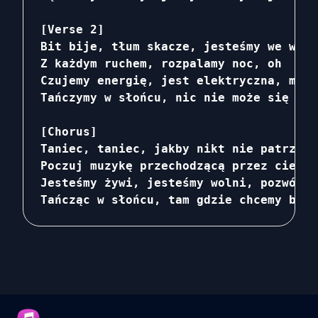
[Verse 2]

Bit bije, tłum skacze, jesteśmy we włas
Z każdym ruchem, rozpalamy noc, oh

Czujemy energię, jest elektryczna, magi
Tańczymy w słońcu, nic nie może się równ
[Chorus]

Taniec, taniec, jakby nikt nie patrzył,
Poczuj muzykę przechodzącą przez ciebie
Jesteśmy żywi, jesteśmy wolni, pozwól r
Tańcząc w słońcu, tam gdzie chcemy być