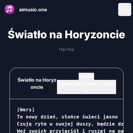
aimusic.one
Ope
Światło na Horyzoncie
Hip Hop
Copiar
Światło na Horyz
Usado para gerar música
oncie
s
[Wers]

To nowy dzień, słońce świeci jasno

Czuję rytm w swojej duszy, będzie dzika 
Weź swoich przyjaciół i ruszaj na parki