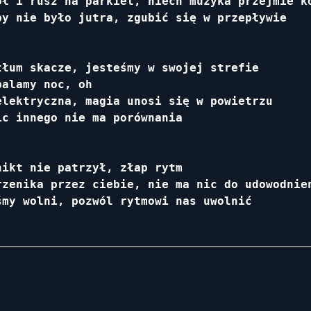
ół i rusz na parkiet, niech muzyka przejmie ko
y nie było jutra, zgubić się w przepływie

łum skacze, jesteśmy w swojej strefie

alamy noc, oh

lektryczna, magia unosi się w powietrzu

c innego nie ma porównania

ikt nie patrzył, złap rytm

zenika przez ciebie, nie ma nic do udowodnien
my wolni, pozwól rytmowi nas uwolnić
