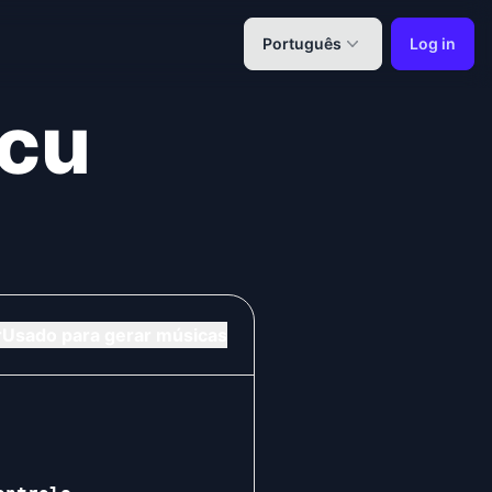
Português
Log in
ńcu
r
Usado para gerar músicas