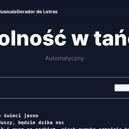
usicais
Gerador de Letras
lność w ta
Automatyczny
Copia
 świeci jasno

uszy, będzie dzika noc
