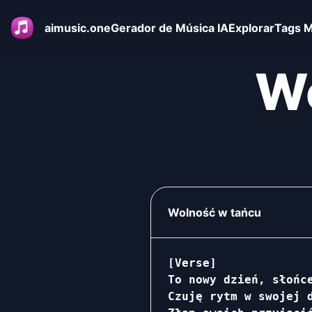
aimusic.one
Gerador de Música IA
Explorar
Tags M
Wo
Wolność w tańcu
[Verse]

To nowy dzień, słońce
Czuję rytm w swojej d