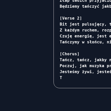
Złap swoich przyjaci
Będziemy tańczyć jakb
[Verse 2]

Bit jest pulsujący, t
Z każdym ruchem, rozp
Czuję energię, jest e
Tańczymy w słońcu, ni
[Chorus]

Tańcz, tańcz, jakby n
Poczuj, jak muzyka pr
Jesteśmy żywi, jesteś
T