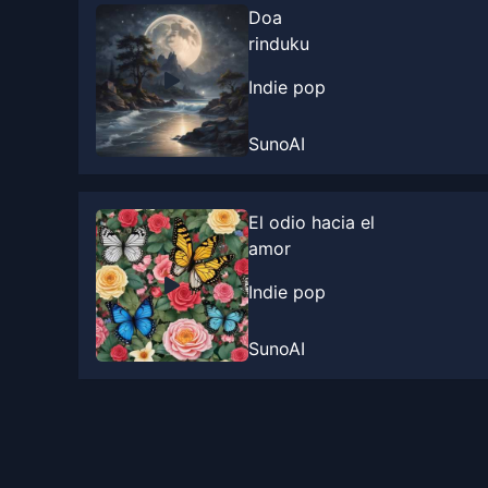
Doa
rinduku
Indie pop
SunoAI
El odio hacia el
amor
Indie pop
SunoAI