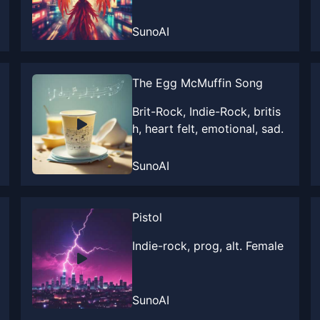
SunoAI
The Egg McMuffin Song
Brit-Rock, Indie-Rock, britis
h, heart felt, emotional, sad.
SunoAI
Pistol
Indie-rock, prog, alt. Female
SunoAI