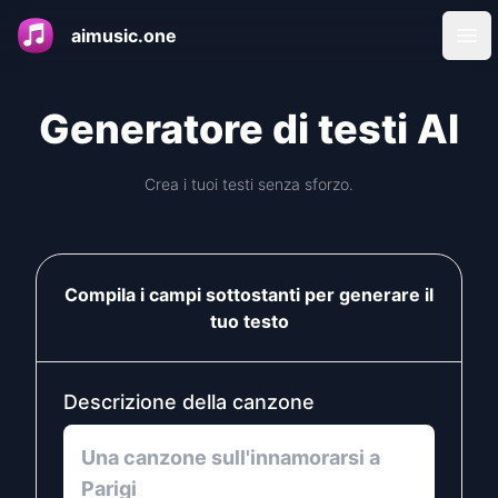
aimusic.one
Ope
Generatore di testi AI
Crea i tuoi testi senza sforzo.
Compila i campi sottostanti per generare il
tuo testo
Descrizione della canzone