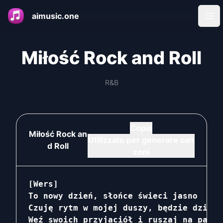
aimusic.one
Ope
Miłość Rock and Roll
R&B
Copia
Miłość Rock an
Utilizzato per generare can
d Roll
zoni
[Wers]

To nowy dzień, słońce świeci jasno

Czuję rytm w mojej duszy, będzie dzika n
Weź swoich przyjaciół i ruszaj na parki