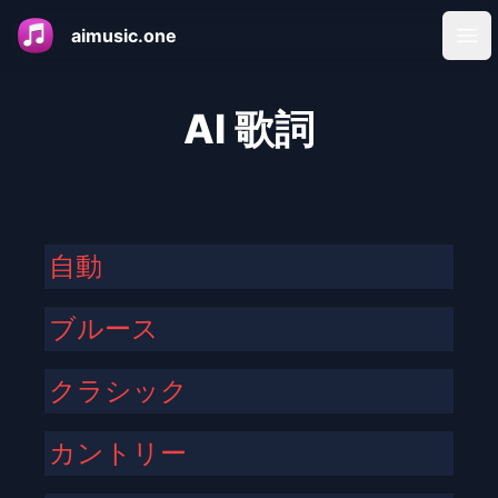
aimusic.one
Ope
AI 歌詞
自動
ブルース
クラシック
カントリー