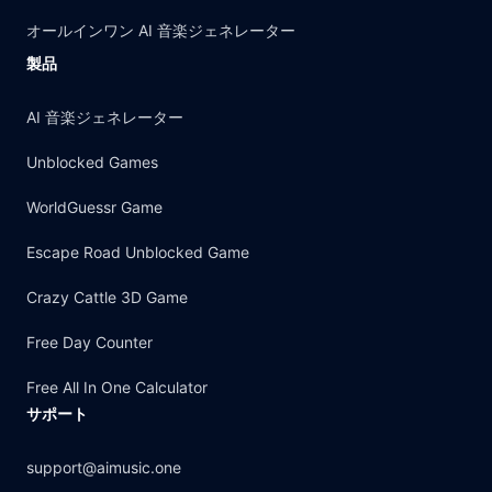
オールインワン AI 音楽ジェネレーター
製品
AI 音楽ジェネレーター
Unblocked Games
WorldGuessr Game
Escape Road Unblocked Game
Crazy Cattle 3D Game
Free Day Counter
Free All In One Calculator
サポート
support@aimusic.one