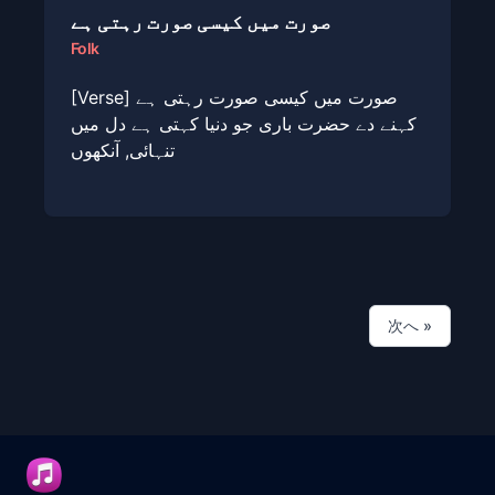
صورت میں کیسی صورت رہتی ہے
Folk
[Verse] صورت میں کیسی صورت رہتی ہے
کہنے دے حضرت باری جو دنیا کہتی ہے دل میں
تنہائی, آنکھوں
次へ
»