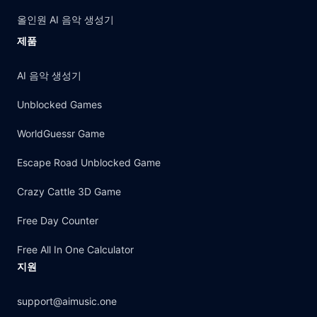
올인원 AI 음악 생성기
제품
AI 음악 생성기
Unblocked Games
WorldGuessr Game
Escape Road Unblocked Game
Crazy Cattle 3D Game
Free Day Counter
Free All In One Calculator
지원
support@aimusic.one