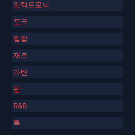
일렉트로닉
포크
힙합
재즈
라틴
팝
R&B
록