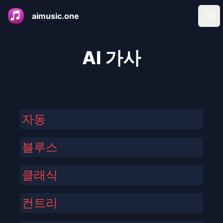
aimusic.one
Ope
AI 가사
자동
블루스
클래식
컨트리