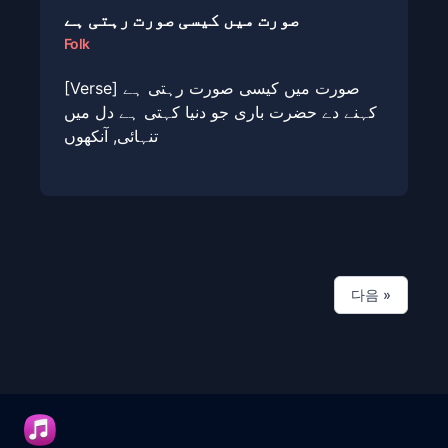
صورت میں کیسی صورت رہتی ہے
Folk
[Verse] صورت میں کیسی صورت رہتی ہے
کہنے دے حضرت باری جو دنیا کہتی ہے دل میں
تنہائی, آنکھوں
다음
»