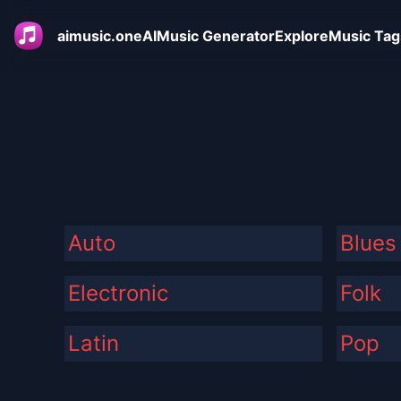
aimusic.one
AIMusic Generator
Explore
Music Tag
Auto
Blues
Electronic
Folk
Latin
Pop