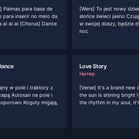
e] Palmas para base de
[Wers] To jest nowy dzie
 para inserir no meio da
słońce świeci jasno Czuj
 ai ai ai [Chorus] Dance
w swojej duszy, będzie d
noc
Dance
Love Story
p
Hip Hop
ny w pole i traktory z
[Verse] It's a brand new 
zepą Autosan na pole i
the sun is shining bright I
 oporowo Koguty migają,
the rhythm in my soul, it'