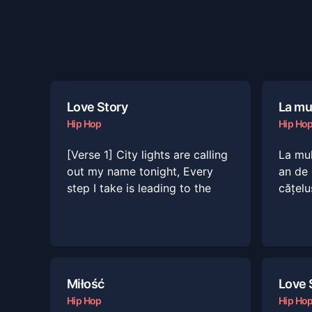
Love Story
La mult
Hip Hop
Hip Ho
[Verse 1] City lights are calling
La mult
out my name tonight, Every
an de 
step I take is leading to the
cățelu
Miłość
Love 
Hip Hop
Hip Ho