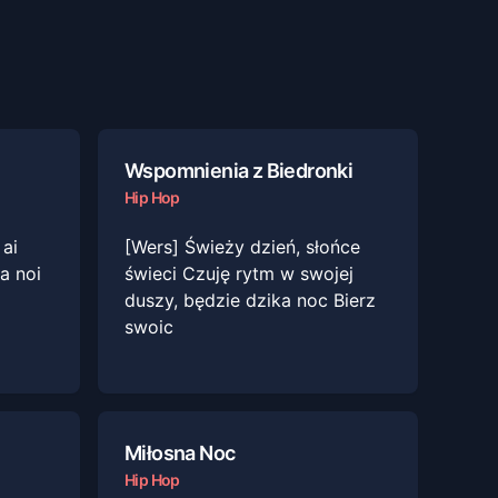
Wspomnienia z Biedronki
Hip Hop
 ai
[Wers] Świeży dzień, słońce
la noi
świeci Czuję rytm w swojej
duszy, będzie dzika noc Bierz
swoic
Miłosna Noc
Hip Hop