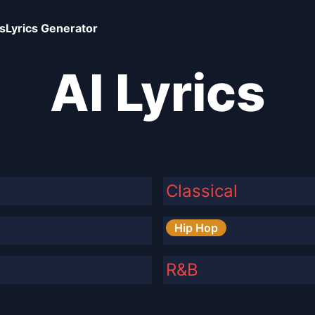
s
Lyrics Generator
AI Lyrics
Classical
Hip Hop
R&B