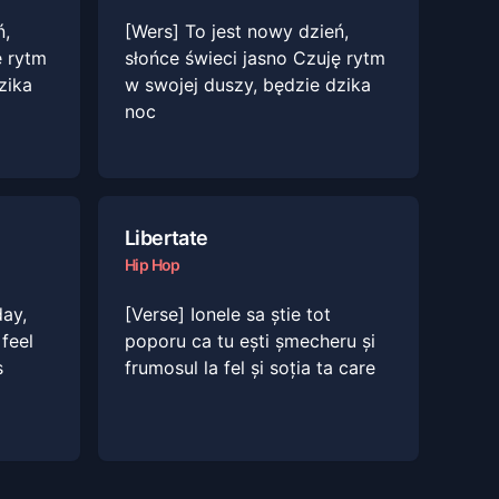
ń,
[Wers] To jest nowy dzień,
ę rytm
słońce świeci jasno Czuję rytm
zika
w swojej duszy, będzie dzika
noc
Libertate
Hip Hop
day,
[Verse] Ionele sa știe tot
 feel
poporu ca tu ești șmecheru și
s
frumosul la fel și soția ta care