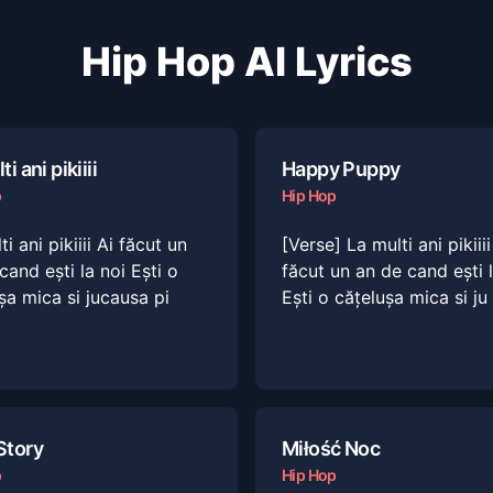
Hip Hop
AI Lyrics
i ani pikiiii
Happy Puppy
p
Hip Hop
i ani pikiiii Ai făcut un
[Verse] La multi ani pikiiii
cand ești la noi Ești o
făcut un an de cand ești 
șa mica si jucausa pi
Ești o cățelușa mica si ju
Story
Miłość Noc
p
Hip Hop