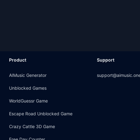
Product
Support
AIMusic Generator
support@aimusic.on
Unblocked Games
WorldGuessr Game
Escape Road Unblocked Game
Crazy Cattle 3D Game
Free Day Counter