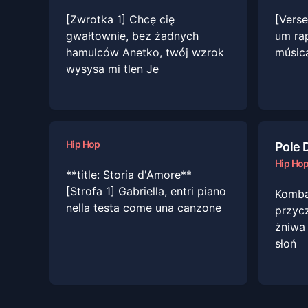
[Zwrotka 1] Chcę cię
[Vers
gwałtownie, bez żadnych
um rap
hamulców Anetko, twój wzrok
música
wysysa mi tlen Je
Hip Hop
Pole 
Hip Ho
**title: Storia d'Amore**
[Strofa 1] Gabriella, entri piano
Kombaj
nella testa come una canzone
przyc
żniwa
słoń