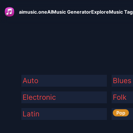
aimusic.one
AIMusic Generator
Explore
Music Tag
Auto
Blues
Electronic
Folk
Latin
Pop