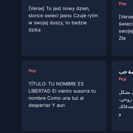
Pop
[Verse] To jest nowy dzien,
slonce swieci jasno Czuje rytm
[Verse
w swojej duszy, to bedzie
świeci
dzika
swojej
Zła
Pop
ة حب
Pop
TÍTULO: TU NOMBRE ES
LIBERTAD El viento susurra tu
ق بشكل
nombre Como una luz al
ي روحي
despertar Y aun
صدقائك
و