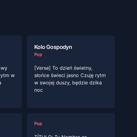
Kolo Gospodyn
Pop
nowy
[Verse] To dzień świetny,
 rytm w
słońce świeci jasno Czuję rytm
a
w swojej duszy, będzie dzika
noc
Pop