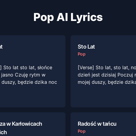
Pop
AI Lyrics
at
Sto Lat
Pop
] Sto lat sto lat, słońce
[Verse] Sto lat, sto lat, 
 jasno Czuję rytm w
dzień jest dzisiaj Poczuj
 duszy, będzie dzika noc
mojej duszy, będzie dzik
za w Karłowicach
Radość w tańcu
Pop
ich