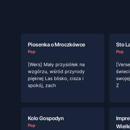
Piosenka o Mroczkówce
Sto L
Pop
Pop
[Wers] Mały przysiółek na
[Verse
wzgórzu, wśród przyrody
świeci
pięknej Las blisko, cisza i
swojej
spokój, zach
Z
Kolo Gospodyn
Impre
Pop
Wielk