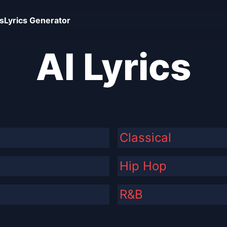
s
Lyrics Generator
AI Lyrics
Classical
Hip Hop
R&B