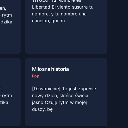
TÍTULO: Tu Nombre es
Libertad El viento susurra tu
eń,
nombre, y tu nombre una
ę rytm
canción, que m
 dzika
Miłosna historia
Pop
n,
[Dzwonienie] To jest zupełnie
e rytm
nowy dzień, słońce świeci
zika
jasno Czuję rytm w mojej
duszy, bę