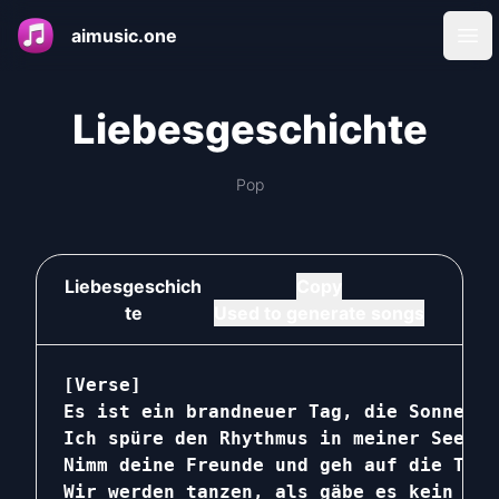
aimusic.one
Ope
Liebesgeschichte
Pop
Liebesgeschich
Copy
te
Used to generate songs
[Verse]

Es ist ein brandneuer Tag, die Sonne sc
Ich spüre den Rhythmus in meiner Seele,
Nimm deine Freunde und geh auf die Tanz
Wir werden tanzen, als gäbe es kein Mor