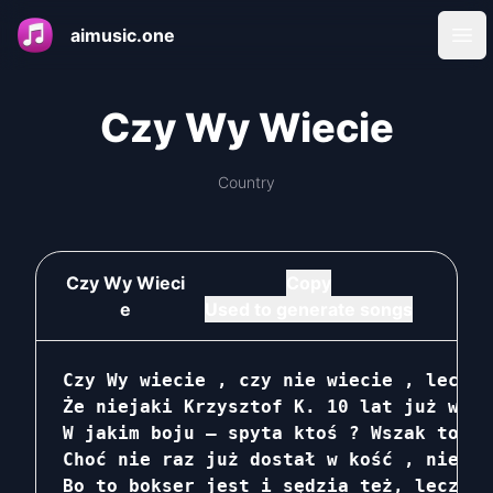
aimusic.one
Ope
Czy Wy Wiecie
Country
Czy Wy Wieci
Copy
e
Used to generate songs
Czy Wy wiecie , czy nie wiecie , lecz s
Że niejaki Krzysztof K. 10 lat już w bo
W jakim boju – spyta ktoś ? Wszak to ni
Choć nie raz już dostał w kość , nie po
Bo to bokser jest i sędzia też, lecz ni