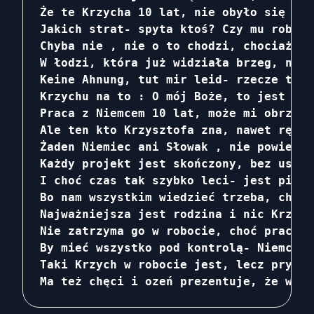
Że te Krzycha 10 lat, nie obyło się bez
Jakich strat- spyta ktoś? Czy mu robił 
Chyba nie , nie o to chodzi, chociaż cz
W łodzi, która już widziała brzeg, nagl
Keine Ahnung, tut mir leid- rzecze tak 
Krzychu na to : O mój Boże, to jest ork
Praca z Niemcem 10 lat, może mi obrzydz
Ale ten kto Krzysztofa zna, nawet rękę 
Żaden Niemiec ani Słowak , nie powiedzą
Każdy projekt jest skończony, bez uszcz
I choć czas tak szybko leci- jest piętn
Bo nam wszystkim wiedzieć trzeba, choć 
Najważniejsza jest rodzina i nic Krzych
Nie zatrzyma go w robocie, choć pracuje
By mieć wszystko pod kontrolą- Niemcy n
Taki Krzych w robocie jest, lecz prywat
Ma też chęci i ozeń prezentuje, że w te