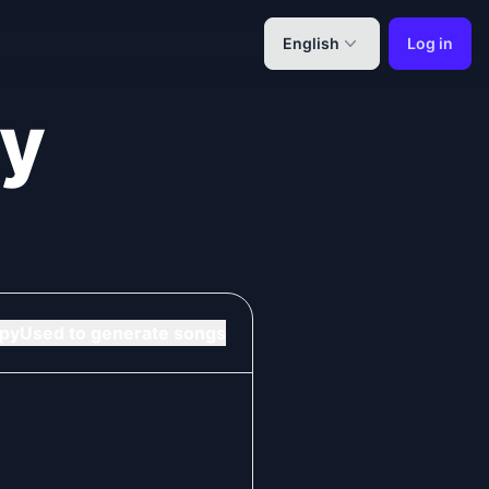
English
Log in
ny
py
Used to generate songs