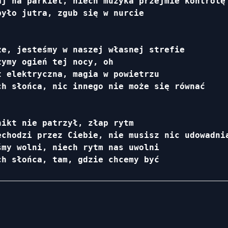
j na parkiet, niech muzyka przejmie kontrolę

yło jutra, zgub się w nurcie

e, jesteśmy w naszej własnej strefie

ymy ogień tej nocy, oh

 elektryczna, magia w powietrzu

h słońca, nic innego nie może się równać

ikt nie patrzył, złap rytm

chodzi przez Ciebie, nie musisz nic udowadnia
my wolni, niech rytm nas uwolni

ch słońca, tam, gdzie chcemy być