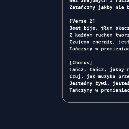
Weź znajomych i rusza
Zatańczmy jakby nie b
[Verse 2]

Beat bije, tłum skacz
Z każdym ruchem tworz
Czujemy energię, jest
Tańczymy w promieniac
[Chorus]

Tańcz, tańcz, jakby n
Czuj, jak muzyka prze
Jesteśmy żywi, jesteś
Tańczymy w promienia