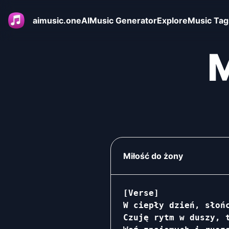
aimusic.one
AIMusic Generator
Explore
Music Tag
M
Miłość do żony
[Verse]

W ciepły dzień, słońc
Czuję rytm w duszy, t