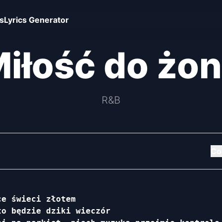
s
Lyrics Generator
iłość do żo
R&B
Co
e świeci złotem

o będzie dziki wieczór
